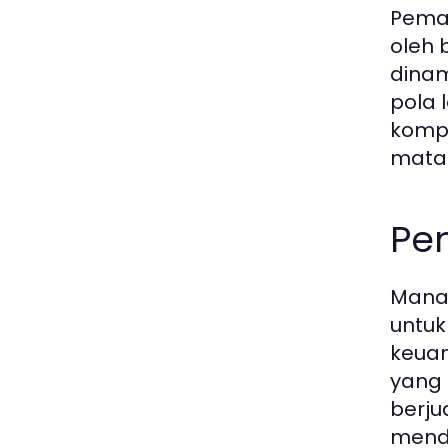
Pemai
oleh 
dinam
pola 
kompe
matan
Pe
Manaj
untu
keuan
yang 
berju
mend