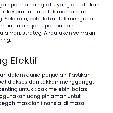
ngan permainan gratis yang disediakan
emberi kesempatan untuk memahami
 Selain itu, cobalah untuk mengenali
main dalam jenis permainan
galaman, strategi Anda akan semakin
ing.
 Efektif
n dalam dunia perjudian. Pastikan
pat diakses dan takkan mengganggu
 penting untuk tidak melebihi batas
nggunakan uang pinjaman untuk
ncegah masalah finansial di masa