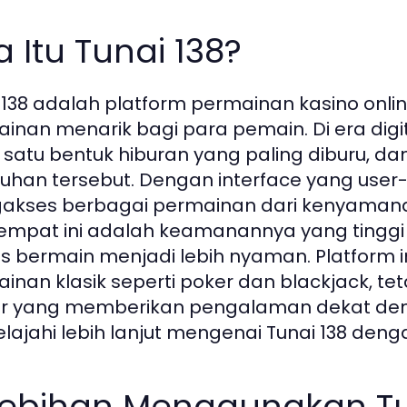
 Itu Tunai 138?
 138 adalah platform permainan kasino onl
inan menarik bagi para pemain. Di era digital
 satu bentuk hiburan yang paling diburu, da
uhan tersebut. Dengan interface yang user-
kses berbagai permainan dari kenyamana
tempat ini adalah keamanannya yang ting
s bermain menjadi lebih nyaman. Platform 
inan klasik seperti poker dan blackjack, tet
r yang memberikan pengalaman dekat denga
lajahi lebih lanjut mengenai Tunai 138 de
lebihan Menggunakan Tu