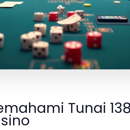
mahami Tunai 138
sino