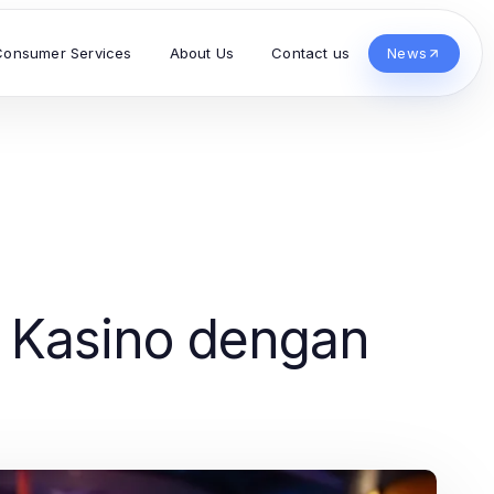
Consumer Services
About Us
Contact us
News
 Kasino dengan